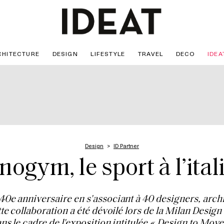
CHITECTURE
DESIGN
LIFESTYLE
TRAVEL
DECO
IDEA
Design
ID Partner
ogym, le sport à l’ita
 anniversaire en s'associant à 40 designers, archit
tte collaboration a été dévoilé lors de la Milan Desig
ns le cadre de l'exposition intitulée « Design to Move