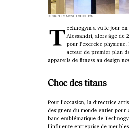
DESIGN TO MOVE EXHIBITION
Technogym a vu le jour en 1983, née de la passion de son fondateur Nerio
Alessandri, alors âgé de 2
pour l’exercice physique.
acteur de premier plan d
appareils de fitness au design no
Choc des titans
Pour l’occasion, la directrice art
designers du monde entier pour q
banc emblématique de Technogym.
l’influente entreprise de meuble