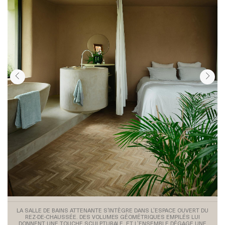
LA SALLE DE BAINS ATTENANTE S’INTÈGRE DANS L’ESPACE OUVERT DU
REZ-DE-CHAUSSÉE. DES VOLUMES GÉOMÉTRIQUES EMPILÉS LUI
DONNENT UNE TOUCHE SCULPTURALE, ET L’ENSEMBLE DÉGAGE UNE